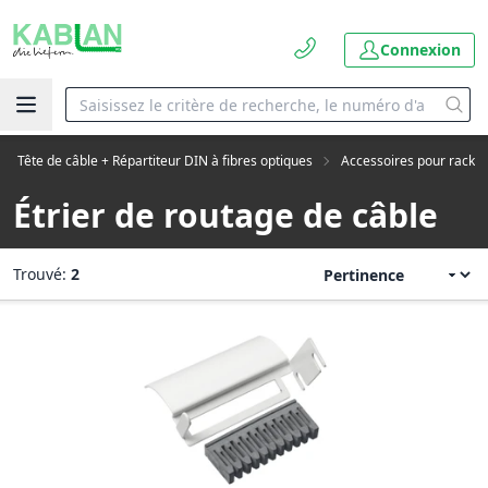
Connexion
Tête de câble + Répartiteur DIN à fibres optiques
Accessoires pour rack
Étrier de routage de câble
Trouvé:
2