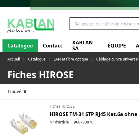
KABLAN
Catalogue
Contact
ÉQUIPE
A
SA
Accueil
Catalogue
LAN et fibre optique
Câblage cuivre universel
Fiches HIROSE
Trouvé:
6
Fiches HIROSE
HIROSE TM-31 STP RJ45 Kat.6a ohne 
N° d'article
966703870