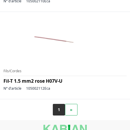
N° d'article
105002110Eca
Fils/Cordes
Fil-T 1.5 mm2 rose H07V-U
N° d'article
105002112Eca
1
»