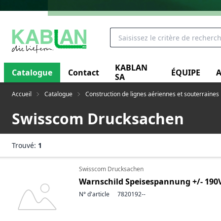
KABLAN
Catalogue
Contact
ÉQUIPE
A
SA
Accueil
Catalogue
Construction de lignes aériennes et souterraines
Swisscom Drucksachen
Trouvé:
1
Swisscom Drucksachen
Warnschild Speisespannung +/- 190
N° d'article
7820192--