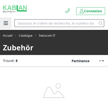
Connexion
Accueil
Catalogue
Swisscom IT
Zubehör
Trouvé:
8