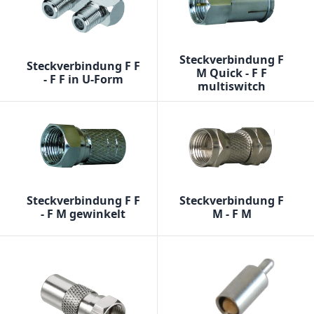
Steckverbindung F
Steckverbindung F F
M Quick - F F
- F F in U-Form
multiswitch
Steckverbindung F F
Steckverbindung F
- F M gewinkelt
M - F M