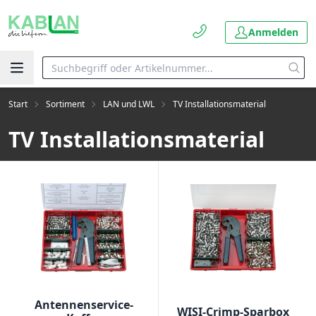
Anmelden
Start
Sortiment
LAN und LWL
TV Installationsmaterial
TV Installationsmaterial
Antennenservice-
WISI-Crimp-Sparbox