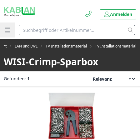
Anmelden
ment
LAN und LWL
TV Installationsmaterial
TV Installationsmaterial
WISI-Crimp-Sparbox
Gefunden:
1